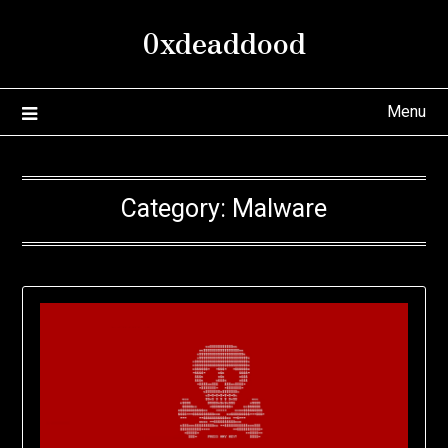
Skip
0xdeaddood
to
content
Menu
Category:
Malware